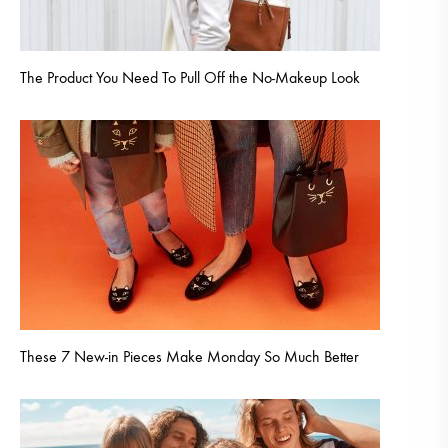
The Product You Need To Pull Off the No-Makeup Look
These 7 New-in Pieces Make Monday So Much Better