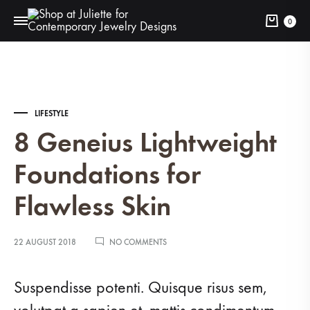
Cart
0
LIFESTYLE
8 Geneius Lightweight
Foundations for
Flawless Skin
ON
22 AUGUST 2018
NO COMMENTS
8
GENEIUS
LIGHTWEIGHT
Suspendisse potenti. Quisque risus sem,
FOUNDATIONS
FOR