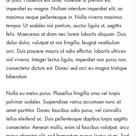
at justo. Phasellus elit ante, molestie ut pretium eu,
imperdiet eu magna. Nullam interdum imperdiet elit, ac
maximus neque pellentesque in. Nulla viverra maximus
tempor. Ut sodales nisi pretium, auctor ligula ut, sagittis
felis. Maecenas at diam nec lorem lobortis aliquam. Duis
dolor dolor, volutpat et nisi fringilla, feugiat vestibulum
orci. Duis posuere mauris id odio efficitur, lobortis ultrices
nisl viverra. Integer lectus ligula, imperdiet non purus non,
consectetur dictum est. Donec sed orci eu magna tristique
bibendum.
Nulla eu metus purus. Phasellus fringilla urna vel turpis
pulvinar sodales. Suspendisse varius accumsan nunc sit
amet porttitor. Donec faucibus odio purus, vel convallis
tellus eleifend ac. Duis pellentesque dapibus turpis sagittis
consectetur. Aenean mollis, enim id faucibus volutpat, arcu
metus pharetra elit, sed fermentum augue lectus et mi. Sed